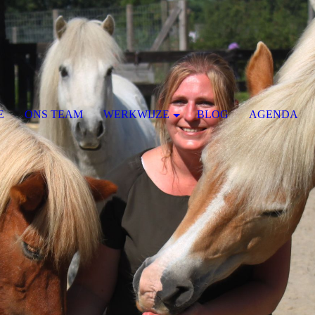
E
ONS TEAM
WERKWIJZE
BLOG
AGENDA